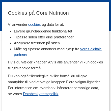
Cookies på Core Nutrition
Vi anvender
cookies
og data for at:
Fri fragt over 500 kr
4.7 / 5
Levere grundlæggende funktionalitet
Hjem
>
Vitaminer & Mineraler
>
Mineraler
>
Selen
Tilpasse siden efter dine præferencer
Analysere trafikken på siden
Måle og tilpasse annoncer med hjælp fra
vores digitale
partnere
Hvis du vælger knappen Afvis alle anvender vi kun cookies
til nødvendige formål.
Du kan også tilkendegive hvilke formål du vil give
samtykke til, ved at vælge knappen Flere valgmuligheder.
For information om hvordan vi håndterer personlige data,
se vores
Databeskyttelsepolitik
.