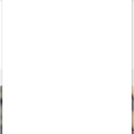
Produkttips
Køb 3 - spar 9%
Køb 3 - spar 12%
Køb 3 - spar 14
99 kr
85 kr
95 k
Selen 200
Selen 100
Selen 200
90 kapsler
90 kapsler
90 kapsler
Lær mere