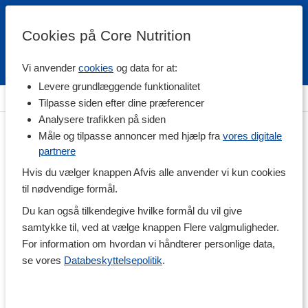
Cookies på Core Nutrition
Vi anvender
cookies
og data for at:
Fri fragt over 500 kr
4.7 / 5
Levere grundlæggende funktionalitet
Hjem
>
Helse
>
Mave & Tarm
>
Fordøjelse og enzymer
Tilpasse siden efter dine præferencer
Analysere trafikken på siden
Måle og tilpasse annoncer med hjælp fra
vores digitale
partnere
Hvis du vælger knappen Afvis alle anvender vi kun cookies
til nødvendige formål.
Du kan også tilkendegive hvilke formål du vil give
samtykke til, ved at vælge knappen Flere valgmuligheder.
For information om hvordan vi håndterer personlige data,
se vores
Databeskyttelsepolitik
.