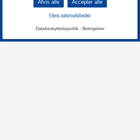
Flere valgmuligheder
Databeskyttelsepolitik
-
Betingelser
KONTAKT OS
Kontaktformular
TELEFON
+4578730595