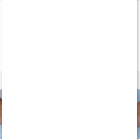
Produkttips
Køb 3 - spar 11%
Køb 3 - spar 17%
Køb 3 - spar 10
175 kr
145 kr
179 k
Enzym Balance
Laktase Mave
Probiotic Vital
90 kapsler
90 tabletter
90 kapsler
Lær mere