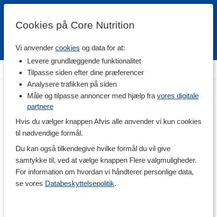
Cookies på Core Nutrition
Vi anvender
cookies
og data for at:
Fri fragt over 500 kr
4.7 / 5
Levere grundlæggende funktionalitet
Hjem
>
Træningstilskud
>
Under Træning
>
Sportsdrik
Tilpasse siden efter dine præferencer
Analysere trafikken på siden
Måle og tilpasse annoncer med hjælp fra
vores digitale
partnere
Hvis du vælger knappen Afvis alle anvender vi kun cookies
til nødvendige formål.
Du kan også tilkendegive hvilke formål du vil give
samtykke til, ved at vælge knappen Flere valgmuligheder.
For information om hvordan vi håndterer personlige data,
se vores
Databeskyttelsepolitik
.