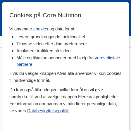
Cookies på Core Nutrition
Vi anvender
cookies
og data for at:
Fri fragt over 500 kr
4.7 / 5
Levere grundlæggende funktionalitet
Hjem
>
Fødevarer
>
Tilbehør og øvrigt
Tilpasse siden efter dine præferencer
Analysere trafikken på siden
Måle og tilpasse annoncer med hjælp fra
vores digitale
partnere
Hvis du vælger knappen Afvis alle anvender vi kun cookies
til nødvendige formål.
Du kan også tilkendegive hvilke formål du vil give
samtykke til, ved at vælge knappen Flere valgmuligheder.
For information om hvordan vi håndterer personlige data,
se vores
Databeskyttelsepolitik
.