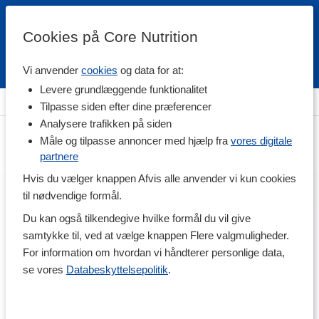
Cookies på Core Nutrition
Vi anvender
cookies
og data for at:
Fri fragt over 500 kr
4.7 / 5
Levere grundlæggende funktionalitet
Hjem
>
Vitaminer & Mineraler
>
Mineraler
>
Zink
Tilpasse siden efter dine præferencer
Analysere trafikken på siden
Måle og tilpasse annoncer med hjælp fra
vores digitale
partnere
Hvis du vælger knappen Afvis alle anvender vi kun cookies
til nødvendige formål.
Du kan også tilkendegive hvilke formål du vil give
samtykke til, ved at vælge knappen Flere valgmuligheder.
For information om hvordan vi håndterer personlige data,
se vores
Databeskyttelsepolitik
.