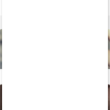
Zink 25
Core Zink
Zink 25 Plus
90 kapsler
90 kapsler
90 kapsler
Lær mere
Bedste kosttilskud til hud, hår og negle
Læs artikel