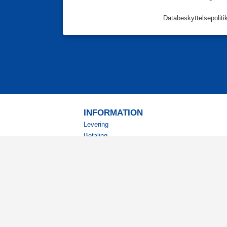
Databeskyttelsepoliti
INFORMATION
Levering
Betaling
Returnering
Betingelser
Kundeklub
Studierabat