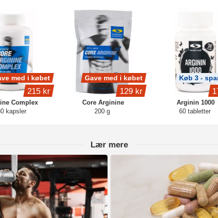
ve med i købet
Gave med i købet
Køb 3 - spa
215 kr
129 kr
1
nine Complex
Core Arginine
Arginin 1000
0 kapsler
200 g
60 tabletter
Lær mere