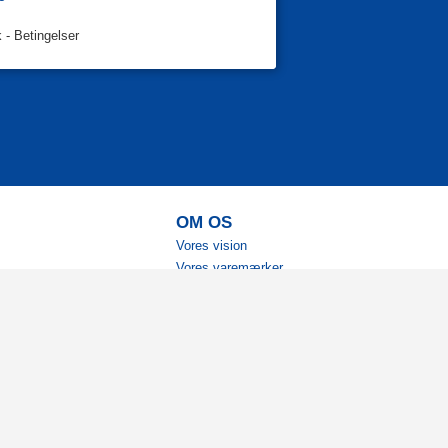
k
-
Betingelser
OM OS
Vores vision
Vores varemærker
Vores historie
Tilgængelighed
Ambassadører
Bliv affiliate