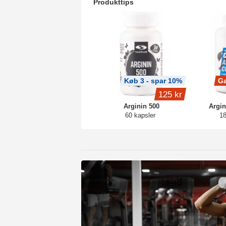
Produkttips
Køb 3 - spar 10%
Ga
125 kr
Arginin 500
Argi
60 kapsler
18