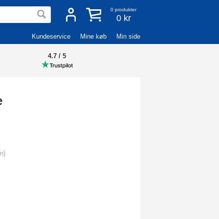
0
produkter
0 kr
Kundeservice
Mine køb
Min side
4.7 / 5
e
n)