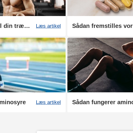
Derfor er aminosyrer gode til din træning
Læs artikel
aminosyre
Sådan fungerer amino
Læs artikel