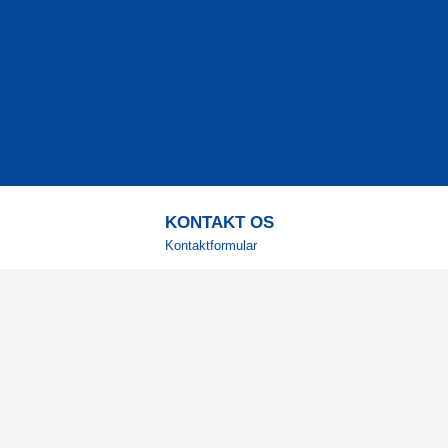
KONTAKT OS
Kontaktformular
TELEFON
+4578730595
Hverdage: 9-12
E-MAIL
info@corenutrition.dk
MIN SIDE
Log ind