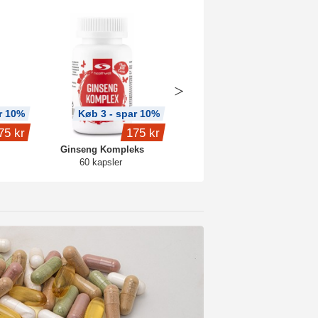
r 10%
Køb 3 - spar 10%
Køb 3 - spar 10%
75 kr
175 kr
279 kr
Ginseng Kompleks
Healthwell NADH
60 kapsler
60 kapsler