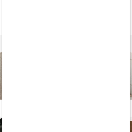
20%
Gave med i købet
Gave med i købe
207 kr
215 kr
315 k
RAW Rampage
Core PWO Zero
Core Performanc
500 g
180 g
630 g
Lær mere
Sådan undgår du mælkesyre under træning
Læs artikel