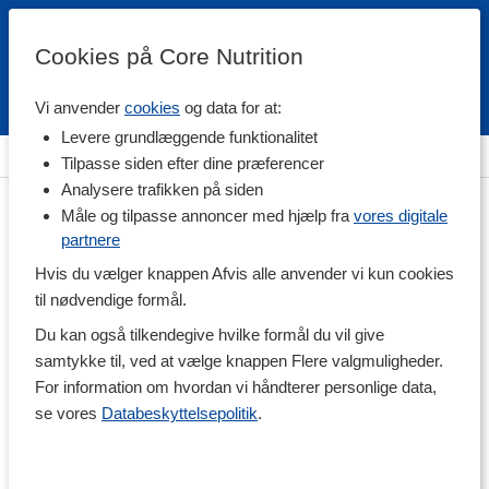
Cookies på Core Nutrition
Vi anvender
cookies
og data for at:
Fri fragt over 500 kr
4.7 / 5
Levere grundlæggende funktionalitet
Hjem
>
Træningstilskud
>
Før Træning
>
Pre-workout
Tilpasse siden efter dine præferencer
Analysere trafikken på siden
Måle og tilpasse annoncer med hjælp fra
vores digitale
partnere
Hvis du vælger knappen Afvis alle anvender vi kun cookies
til nødvendige formål.
Du kan også tilkendegive hvilke formål du vil give
samtykke til, ved at vælge knappen Flere valgmuligheder.
For information om hvordan vi håndterer personlige data,
se vores
Databeskyttelsepolitik
.