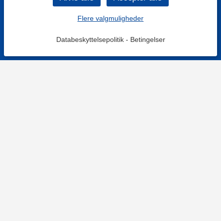
Flere valgmuligheder
Databeskyttelsepolitik
-
Betingelser
KONTAKT OS
Kontaktformular
TELEFON
+4578730595