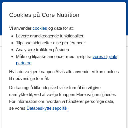
Cookies på Core Nutrition
Vi anvender
cookies
og data for at:
Fri fragt over 500 kr
4.7 / 5
Levere grundlæggende funktionalitet
Hjem
>
Helse
>
Kosttilskud til Ham
Tilpasse siden efter dine præferencer
Analysere trafikken på siden
Måle og tilpasse annoncer med hjælp fra
vores digitale
partnere
Hvis du vælger knappen Afvis alle anvender vi kun cookies
til nødvendige formål.
Du kan også tilkendegive hvilke formål du vil give
samtykke til, ved at vælge knappen Flere valgmuligheder.
For information om hvordan vi håndterer personlige data,
se vores
Databeskyttelsepolitik
.