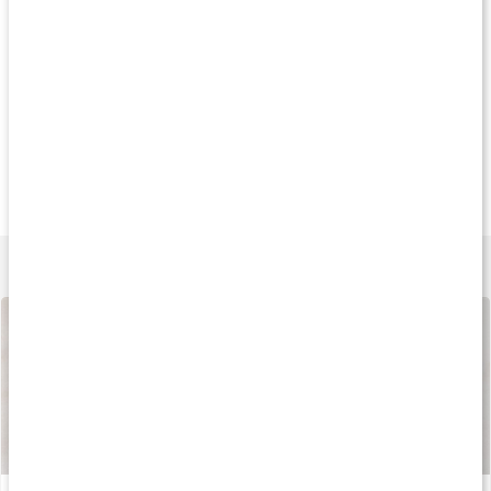
Produkttips
Gave med i købet
Gave med i købet
Gave med i købe
99 kr
189 kr
189 k
Core Vitamins
Vitamins Man
Vitamins Woma
60 kapsler
120 kapsler
120 kapsler
Lær mere