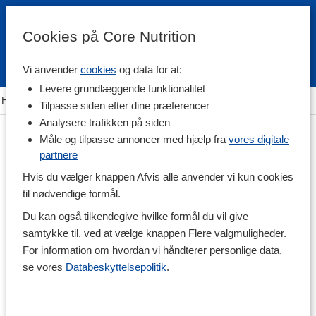
Cookies på Core Nutrition
Vi anvender
cookies
og data for at:
Fri fragt over 500 kr
4.7 / 5
Levere grundlæggende funktionalitet
Hjem
>
Vitaminer & Mineraler
>
Mineraler
>
Multimineraler
Tilpasse siden efter dine præferencer
Analysere trafikken på siden
Måle og tilpasse annoncer med hjælp fra
vores digitale
partnere
Hvis du vælger knappen Afvis alle anvender vi kun cookies
til nødvendige formål.
Du kan også tilkendegive hvilke formål du vil give
samtykke til, ved at vælge knappen Flere valgmuligheder.
For information om hvordan vi håndterer personlige data,
se vores
Databeskyttelsepolitik
.