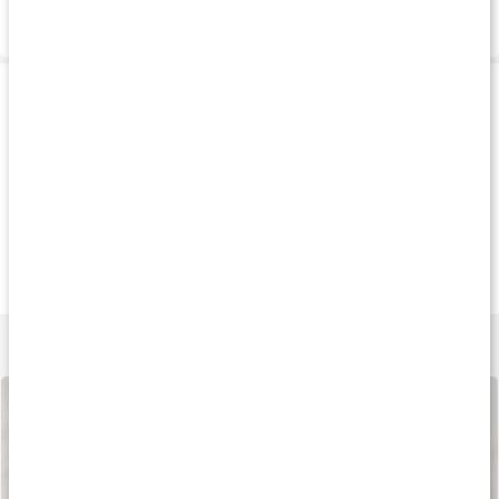
Levering og betaling
Produkttips
Køb 3 - spar 12%
20%
Køb 3 - spar 12
159 kr
143 kr
139 k
MultiVitaminer
MultiMineral
Core Multiminera
90 kapsler
90 kapsler
90 tabletter
Lær mere