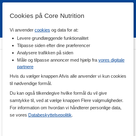
Cookies på Core Nutrition
Vi anvender
cookies
og data for at:
Fri fragt over 500 kr
4.7 / 5
Levere grundlæggende funktionalitet
m
>
Fødevarer
>
Til Spisekammeret
>
Sødemiddel & Sukker
Tilpasse siden efter dine præferencer
Analysere trafikken på siden
Måle og tilpasse annoncer med hjælp fra
vores digitale
partnere
Hvis du vælger knappen Afvis alle anvender vi kun cookies
til nødvendige formål.
Du kan også tilkendegive hvilke formål du vil give
samtykke til, ved at vælge knappen Flere valgmuligheder.
For information om hvordan vi håndterer personlige data,
se vores
Databeskyttelsepolitik
.