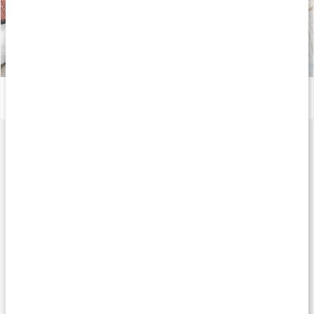
Snegle med proteinfyld
Læs artikel