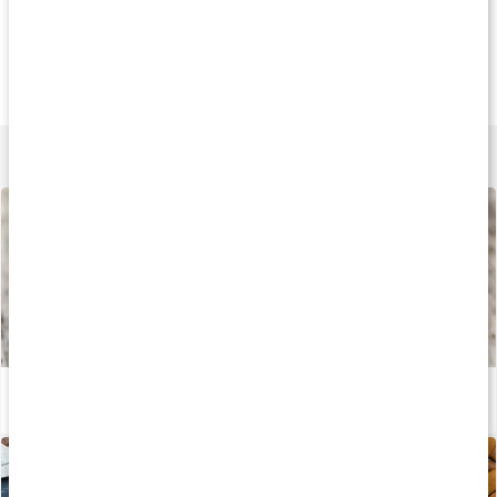
Andre har købt
Andre har købt
Andre har køb
99 kr
47 kr
49 k
Bagesukker
Slender Chef Syrup
Nicks Stevia Dro
500 g
Creamy Chocolate
50 ml
Lær mere
Sådan påvirker sødemiddel kroppen
Læs artikel