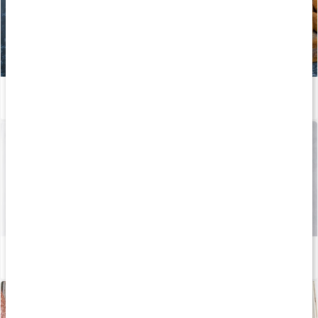
Brunkager med protein
Læs artikel
Jordnød- og chokoladegodter
Læs artikel