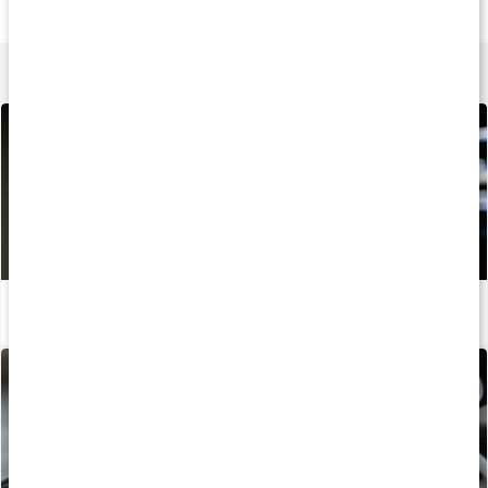
120 kapsler
180 kapsler
60 kapsler
Lær mere
Vigtige hormoner til muskelopbygning
Læs artikel