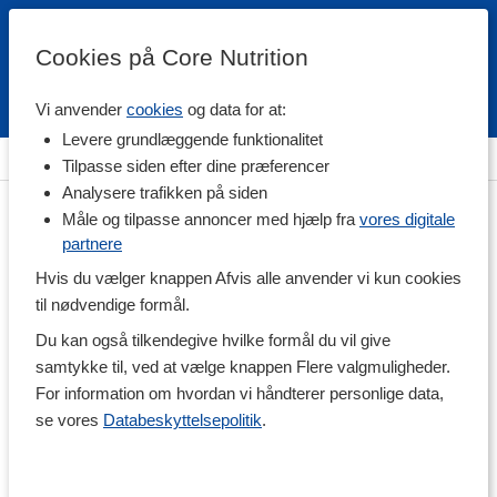
Cookies på Core Nutrition
Vi anvender
cookies
og data for at:
Fri fragt over 500 kr
4.7 / 5
Levere grundlæggende funktionalitet
Hjem
>
Træningstilskud
>
Muskelopbyggende
Tilpasse siden efter dine præferencer
Analysere trafikken på siden
Måle og tilpasse annoncer med hjælp fra
vores digitale
partnere
Hvis du vælger knappen Afvis alle anvender vi kun cookies
til nødvendige formål.
Du kan også tilkendegive hvilke formål du vil give
samtykke til, ved at vælge knappen Flere valgmuligheder.
For information om hvordan vi håndterer personlige data,
se vores
Databeskyttelsepolitik
.