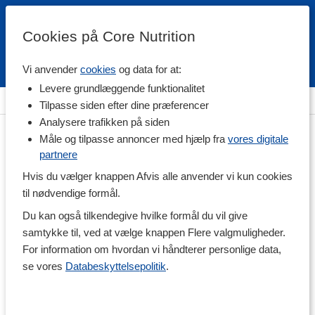
Cookies på Core Nutrition
Vi anvender
cookies
og data for at:
Fri fragt over 500 kr
4.7 / 5
Levere grundlæggende funktionalitet
Hjem
>
Vitaminer & Mineraler
>
Mineraler
>
Jern
Tilpasse siden efter dine præferencer
Analysere trafikken på siden
Måle og tilpasse annoncer med hjælp fra
vores digitale
partnere
Hvis du vælger knappen Afvis alle anvender vi kun cookies
til nødvendige formål.
Du kan også tilkendegive hvilke formål du vil give
samtykke til, ved at vælge knappen Flere valgmuligheder.
For information om hvordan vi håndterer personlige data,
se vores
Databeskyttelsepolitik
.