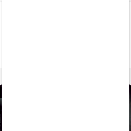
Produkttips
Køb 3 - spar 14%
Køb 3 - spar 12%
Køb 3 - spar 12
95 kr
79 kr
119 k
Jern 20
Iron Caps Woman
Jern Skånsom
90 kapsler
90 kapsler
90 kapsler
Lær mere