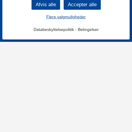
Flere valgmuligheder
Databeskyttelsepolitik
-
Betingelser
KONTAKT OS
Kontaktformular
TELEFON
+4578730595