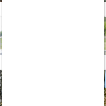
Hvilke kosttilskud kan unge tage?
Læs artikel
Vitaminer og mineraler til kvinder
Læs artikel