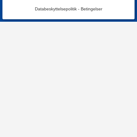
Databeskyttelsepolitik
-
Betingelser
KONTAKT OS
Kontaktformular
TELEFON
+4578730595
Hverdage: 9-12
E-MAIL