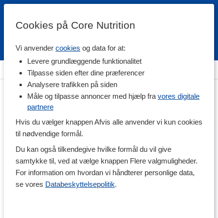
Cookies på Core Nutrition
Vi anvender
cookies
og data for at:
Fri fragt over 500 kr
4.7 / 5
Levere grundlæggende funktionalitet
Hjem
>
Helse
>
Hjertesundhed
Tilpasse siden efter dine præferencer
Analysere trafikken på siden
Måle og tilpasse annoncer med hjælp fra
vores digitale
partnere
Hvis du vælger knappen Afvis alle anvender vi kun cookies
til nødvendige formål.
Du kan også tilkendegive hvilke formål du vil give
samtykke til, ved at vælge knappen Flere valgmuligheder.
For information om hvordan vi håndterer personlige data,
se vores
Databeskyttelsepolitik
.