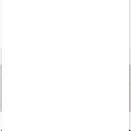
Køb 3 - spar 9%
Køb 3 - spar 10%
Køb 3 - spar 11
159 kr
195 kr
259 k
Q10 100
Q10+Selen+E-vitamin
Q10 200
60 kapsler
60 kapsler
60 kapsler
Lær mere
Sådan fremstilles vores kapsler og tabletter
Læs artikel