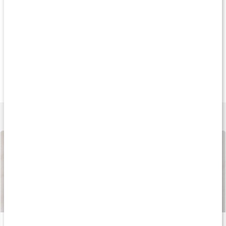
Køb 3 - spar 12%
Andre har købt
Andre har køb
119 kr
105 kr
135 k
Chaga EKO
Chagapulver Vild
Chaga
100 g
125 g
50 g
Lær mere