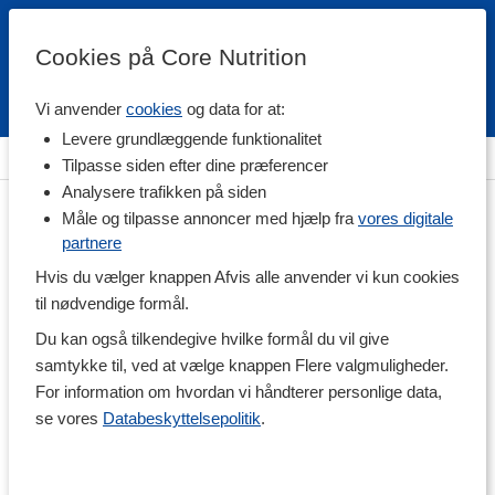
Cookies på Core Nutrition
Vi anvender
cookies
og data for at:
Fri fragt over 500 kr
4.7 / 5
Levere grundlæggende funktionalitet
Hjem
>
Helse
>
Svampe
Tilpasse siden efter dine præferencer
Analysere trafikken på siden
Måle og tilpasse annoncer med hjælp fra
vores digitale
partnere
Hvis du vælger knappen Afvis alle anvender vi kun cookies
til nødvendige formål.
Du kan også tilkendegive hvilke formål du vil give
samtykke til, ved at vælge knappen Flere valgmuligheder.
For information om hvordan vi håndterer personlige data,
se vores
Databeskyttelsepolitik
.