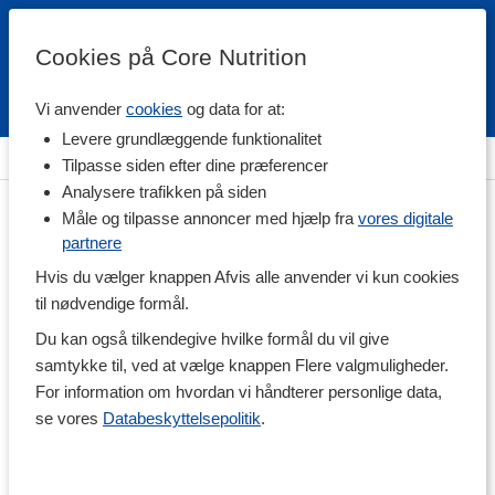
Cookies på Core Nutrition
Vi anvender
cookies
og data for at:
Fri fragt over 500 kr
4.7 / 5
Levere grundlæggende funktionalitet
Hjem
>
Helse
>
Omega-fedtsyrer
>
Omega-3
Tilpasse siden efter dine præferencer
Analysere trafikken på siden
Måle og tilpasse annoncer med hjælp fra
vores digitale
partnere
Hvis du vælger knappen Afvis alle anvender vi kun cookies
til nødvendige formål.
Du kan også tilkendegive hvilke formål du vil give
samtykke til, ved at vælge knappen Flere valgmuligheder.
For information om hvordan vi håndterer personlige data,
se vores
Databeskyttelsepolitik
.