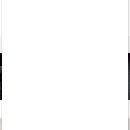
Køb 3 - spar 12%
Køb 2 - spar 5%
Køb 2 - spar 6
149 kr
129 kr
85 k
Omega-3 Plus
Core Omega-3
Omega-3 Fiskeol
120 kapsler
180 kapsler
120 kapsler
Lær mere
Sådan kan du booste din løbetræning og restitution med kosttilskud
Læs artikel