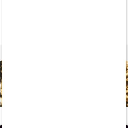
Køb 3 - spar 12%
Gave med i købet
Gave med i købe
125 kr
119 kr
149 k
Kalcium/Magnesium
Magnesium Citrat
Cal-Mag Complex
120 kapsler
90 kapsler
180 kapsler
Lær mere
Sådan påvirkes du af magnesium
Læs artikel