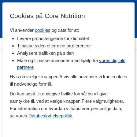
Cookies på Core Nutrition
Vi anvender
cookies
og data for at:
Fri fragt over 500 kr
4.7 / 5
Levere grundlæggende funktionalitet
Hjem
>
Vitaminer & Mineraler
>
Mineraler
>
Magnesium
Tilpasse siden efter dine præferencer
Analysere trafikken på siden
Måle og tilpasse annoncer med hjælp fra
vores digitale
partnere
Hvis du vælger knappen Afvis alle anvender vi kun cookies
til nødvendige formål.
Du kan også tilkendegive hvilke formål du vil give
samtykke til, ved at vælge knappen Flere valgmuligheder.
For information om hvordan vi håndterer personlige data,
se vores
Databeskyttelsepolitik
.