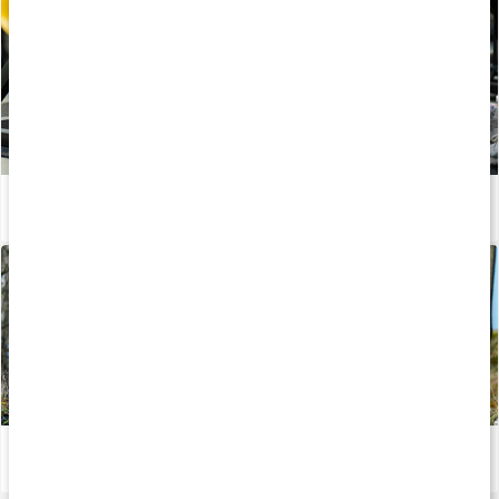
Hvordan produceres kosttilskud?
Læs artikel
Kondition: Optimér din træning og kost
Læs artikel