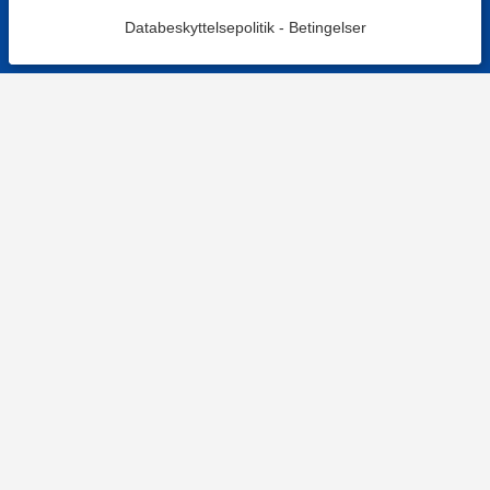
Databeskyttelsepolitik
-
Betingelser
KONTAKT OS
Kontaktformular
TELEFON
+4578730595
Hverdage: 9-12
E-MAIL