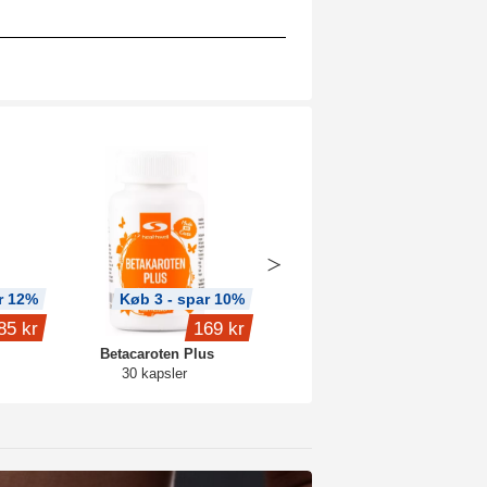
r 12%
Køb 3 - spar 10%
Køb 3 - spar 12%
85 kr
169 kr
209 kr
Betacaroten Plus
Core Casein
30 kapsler
750 g