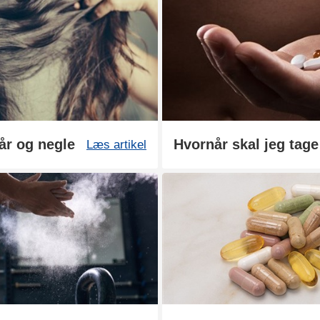
hår og negle
Hvornår skal jeg tage
Læs artikel