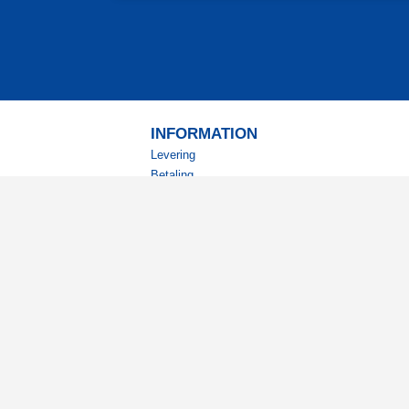
INFORMATION
Levering
Betaling
Returnering
Betingelser
Kundeklub
Studierabat
nyhedsbrev?
ode tilbud og spændende