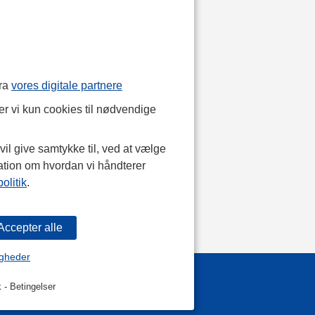
fra
vores digitale partnere
r vi kun cookies til nødvendige
il give samtykke til, ved at vælge
ation om hvordan vi håndterer
olitik
.
igheder
k
-
Betingelser