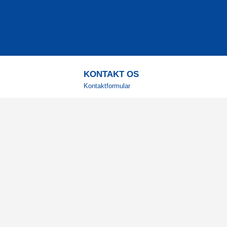
KONTAKT OS
Kontaktformular
TELEFON
+4578730595
Hverdage: 9-12
E-MAIL
info@corenutrition.dk
MIN SIDE
Log ind
Vil du modtage vores 
Registrér din e-mail for at få g