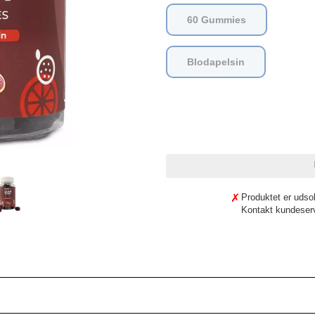
60 Gummies
Blodapelsin
Produktet er udsol
Kontakt
kundeser