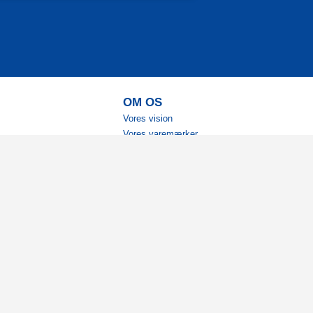
OM OS
Vores vision
Vores varemærker
Vores historie
Tilgængelighed
Ambassadører
Bliv affiliate