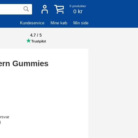
0
produkter
0 kr
Kundeservice
Mine køb
Min side
4.7 / 5
Jern Gummies
orsvar
d