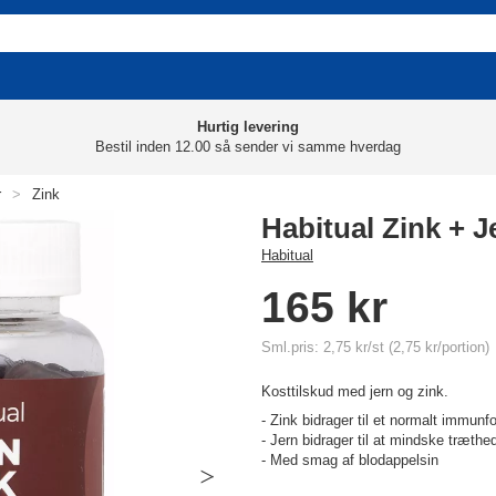
Hurtig levering
Bestil inden 12.00 så sender vi samme hverdag
r
>
Zink
Habitual Zink + 
Habitual
165 kr
Sml.pris: 2,75 kr/st (2,75 kr/portion)
Kosttilskud med jern og zink.
- Zink bidrager til et normalt immunf
- Jern bidrager til at mindske træthe
- Med smag af blodappelsin