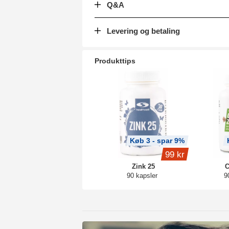
Q&A
Levering og betaling
Produkttips
Køb 3 - spar 9%
99 kr
Zink 25
C
90 kapsler
9