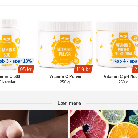
øb 3 - spar 18%
Køb 4 - spa
95 kr
119 kr
2
amin C 500
Vitamin C Pulver
Vitamin C pH-Neut
0 kapsler
250 g
250 g
Lær mere