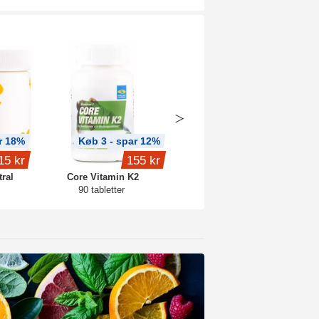
r 18%
Køb 3 - spar 12%
Køb 3 - spar 12%
15 kr
155 kr
139 kr
ral
Core Vitamin K2
Magnesiumbisglycinat
90 tabletter
90 kapsler