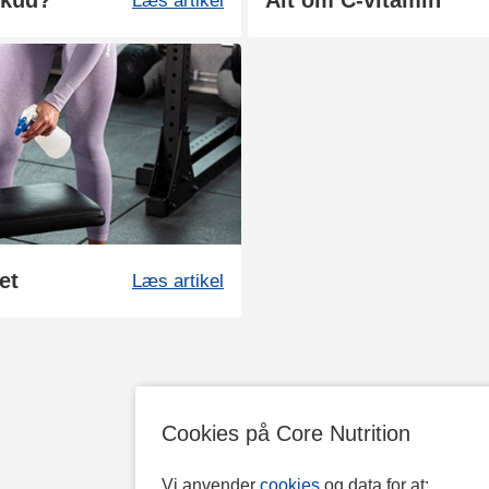
skud?
Alt om C-vitamin
Læs artikel
et
Læs artikel
Cookies på Core Nutrition
Vi anvender
cookies
og data for at: