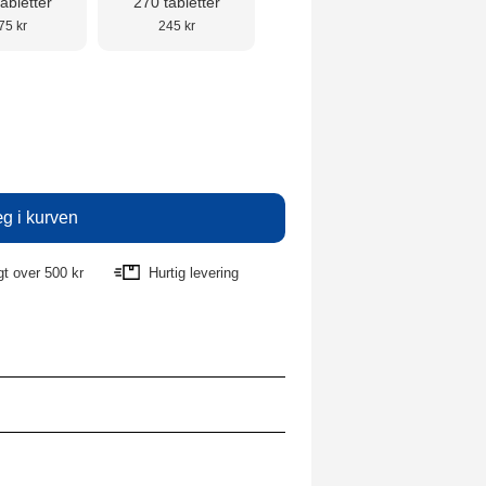
abletter
270 tabletter
75 kr
245 kr
agt over 500 kr
Hurtig levering