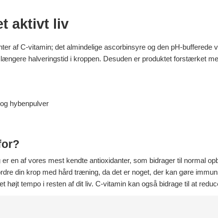
t aktivt liv
nter af C-vitamin; det almindelige ascorbinsyre og den pH-bufferede v
ængere halveringstid i kroppen. Desuden er produktet forstærket med
 og hybenpulver
for?
 er en af vores mest kendte antioxidanter, som bidrager til normal op
udfordre din krop med hård træning, da det er noget, der kan gøre imm
e et højt tempo i resten af dit liv. C-vitamin kan også bidrage til at redu