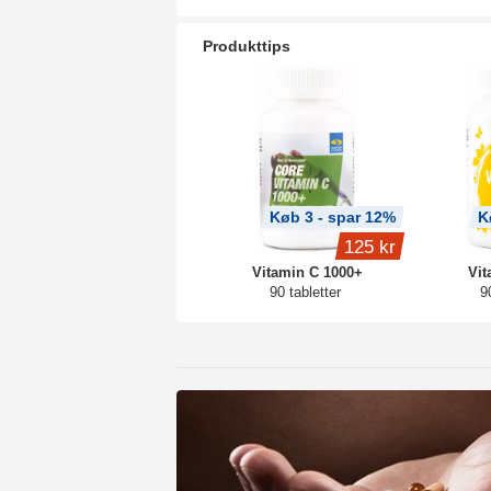
Produkttips
Køb 3 - spar 12%
K
125 kr
Vitamin C 1000+
Vit
90 tabletter
9