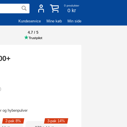
0
produkter
0 kr
Kundeservice
Mine køb
Min side
4.7 / 5
00+
)
er og hybenpulver
2-pak 8%
3-pak 14%