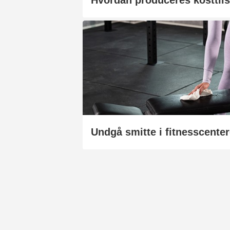
Hvordan produceres kosttil
Undgå smitte i fitnesscenter