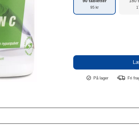
90 tabletter
180 t
95 kr
1
På lager
Fri fr