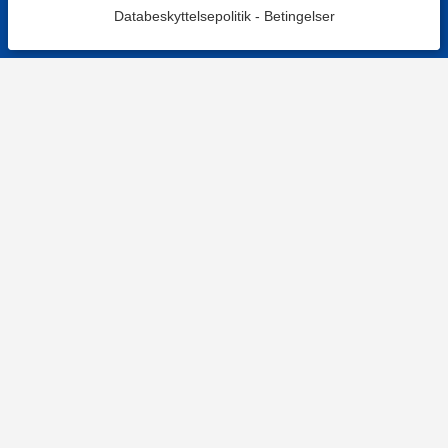
Databeskyttelsepolitik
-
Betingelser
KONTAKT OS
Kontaktformular
TELEFON
+4578730595
Hverdage: 9-12
E-MAIL