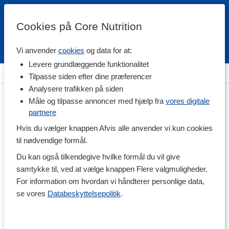
Cookies på Core Nutrition
Vi anvender
cookies
og data for at:
Fri fragt over 500 kr
4.7 / 5
Levere grundlæggende funktionalitet
Hjem
>
Vitaminer & Mineraler
>
Vitaminer
>
E-vitamin
Tilpasse siden efter dine præferencer
Analysere trafikken på siden
Måle og tilpasse annoncer med hjælp fra
vores digitale
partnere
Hvis du vælger knappen Afvis alle anvender vi kun cookies
til nødvendige formål.
Du kan også tilkendegive hvilke formål du vil give
samtykke til, ved at vælge knappen Flere valgmuligheder.
For information om hvordan vi håndterer personlige data,
se vores
Databeskyttelsepolitik
.