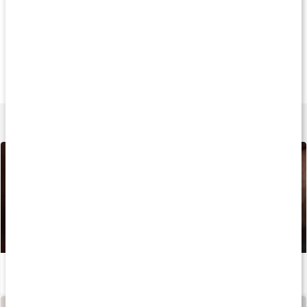
Køb 3 - spar 12%
Køb 3 - spar 12%
Køb 3 - spar 10
155 kr
129 kr
109 k
Vitamin E
E Vitamin
Vitamin E 200 IE
60 kapsler
90 kapsler
60 kapsler
Lær mere
Hvornår skal jeg tage mine kosttilskud?
Læs artikel