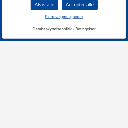
Flere valgmuligheder
Databeskyttelsepolitik
-
Betingelser
KONTAKT OS
Kontaktformular
TELEFON
+4578730595