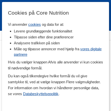
Cookies på Core Nutrition
Vi anvender
cookies
og data for at:
Fri fragt over 500 kr
4.7 / 5
Levere grundlæggende funktionalitet
Hjem
>
Vitaminer & Mineraler
>
Vitaminer
>
B-vitamin
Tilpasse siden efter dine præferencer
Analysere trafikken på siden
Måle og tilpasse annoncer med hjælp fra
vores digitale
partnere
Hvis du vælger knappen Afvis alle anvender vi kun cookies
til nødvendige formål.
Du kan også tilkendegive hvilke formål du vil give
samtykke til, ved at vælge knappen Flere valgmuligheder.
For information om hvordan vi håndterer personlige data,
se vores
Databeskyttelsepolitik
.