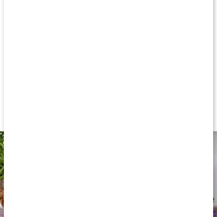
voks, som minder og hudens egen talg. Vokset, som presses ud
af jojobafrøene, binder effektivt fugt i huden, hvilket gør jojobaolie
til en glimrende basisolie, som kan blandes med æteriske olier
eller anvendes alene. Pure Jojobaolie ØKO er både økologisk og
fri for tilsætningsstoffer, hvilket giver dig et produkt af den
allerhøjeste kvalitet.
Koldpresset jojobaolie
Binder fugt til huden
Godt til alle hudtyper
Til hudpleje, rensning og hårpleje