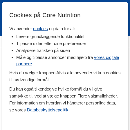
Cookies på Core Nutrition
Vi anvender
cookies
og data for at:
Fri fragt over 500 kr
4.7 / 5
Levere grundlæggende funktionalitet
Hjem
>
Kropspleje & Hygiejne
>
Hårpleje
>
Hårolier
Tilpasse siden efter dine præferencer
Analysere trafikken på siden
Måle og tilpasse annoncer med hjælp fra
vores digitale
partnere
Hvis du vælger knappen Afvis alle anvender vi kun cookies
til nødvendige formål.
Du kan også tilkendegive hvilke formål du vil give
samtykke til, ved at vælge knappen Flere valgmuligheder.
For information om hvordan vi håndterer personlige data,
se vores
Databeskyttelsepolitik
.