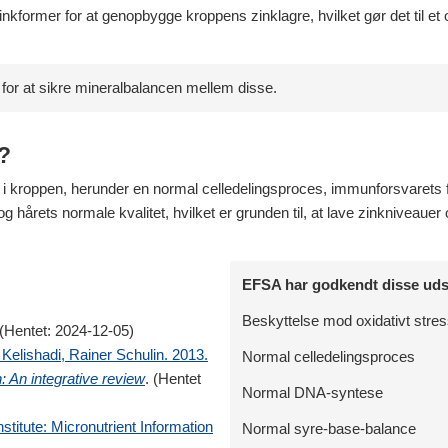
former for at genopbygge kroppens zinklagre, hvilket gør det til et op
for at sikre mineralbalancen mellem disse.
?
ner i kroppen, herunder en normal celledelingsproces, immunforsvaret
 hårets normale kvalitet, hvilket er grunden til, at lave zinkniveauer o
EFSA har godkendt disse udsa
Beskyttelse mod oxidativt stre
(Hentet: 2024-12-05)
Kelishadi, Rainer Schulin. 2013.
Normal celledelingsproces
: An integrative review
. (Hentet
Normal DNA-syntese
stitute: Micronutrient Information
Normal syre-base-balance