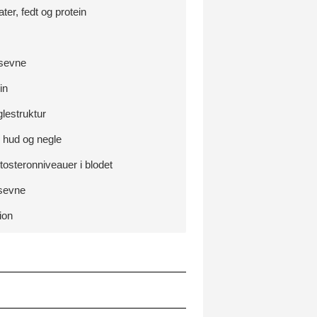
er, fedt og protein
nsevne
in
lestruktur
, hud og negle
tosteronniveauer i blodet
nsevne
ion