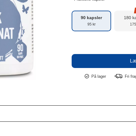
90 kapsler
180 k
95 kr
175
På lager
Fri fr