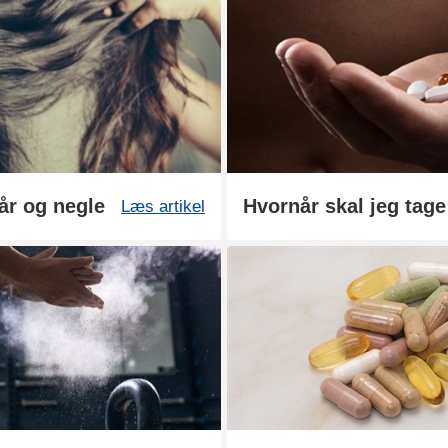
hår og negle
Hvornår skal jeg tage
Læs artikel