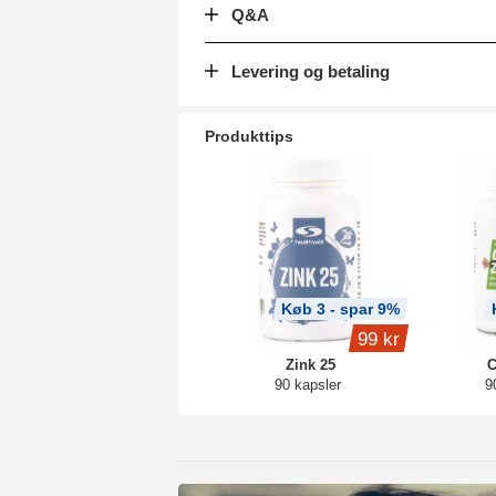
Q&A
Levering og betaling
Produkttips
Køb 3 - spar 9%
99 kr
Zink 25
C
90 kapsler
9