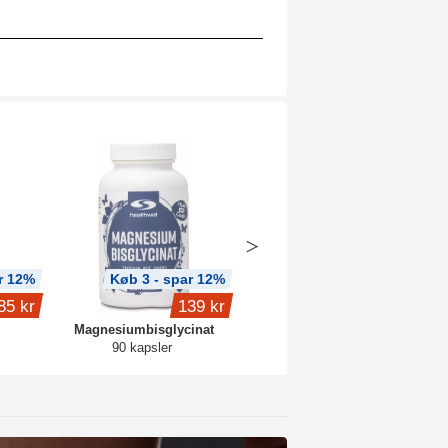
r 12%
Køb 3 - spar 12%
Køb 3 - spar 11%
85 kr
139 kr
189 kr
Magnesiumbisglycinat
Collagen Plus
90 kapsler
90 kapsler