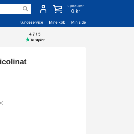
0
produkter
0 kr
Kundeservice
Mine køb
Min side
4.7 / 5
icolinat
n)