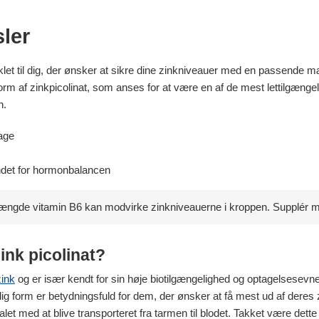
sler
viklet til dig, der ønsker at sikre dine zinkniveauer med en passende 
rm af zinkpicolinat, som anses for at være en af de mest lettilgængel
n.
tage
 andet for hormonbalancen
ængde vitamin B6 kan modvirke zinkniveauerne i kroppen. Supplér me
ink picolinat?
zink
og er især kendt for sin høje biotilgængelighed og optagelsesevne
lig form er betydningsfuld for dem, der ønsker at få mest ud af deres z
alet med at blive transporteret fra tarmen til blodet. Takket være det