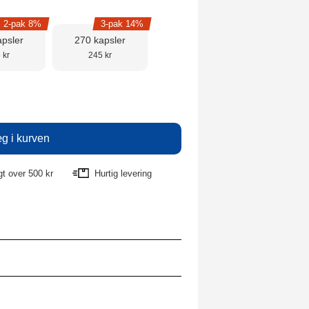
2-pak 8%
3-pak 14%
apsler
270 kapsler
 kr
245 kr
agt over 500 kr
Hurtig levering