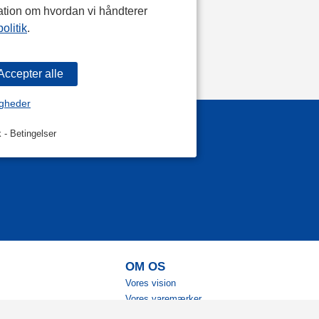
ation om hvordan vi håndterer
olitik
.
igheder
k
-
Betingelser
OM OS
Vores vision
Vores varemærker
Vores historie