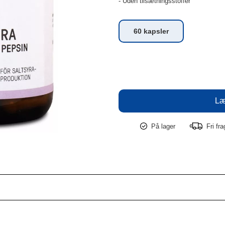
- Uden tilsætningsstoffer
60 kapsler
På lager
Fri fr