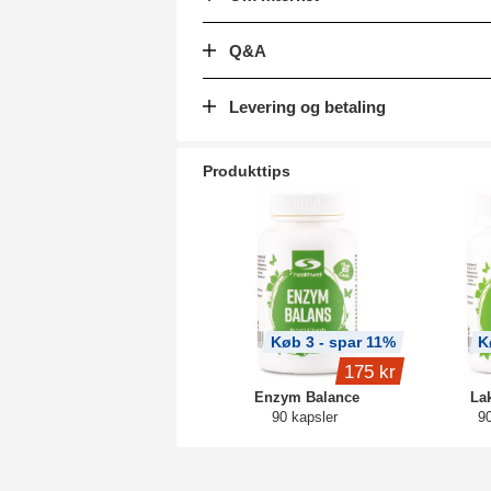
Q&A
Levering og betaling
Produkttips
Køb 3 - spar 11%
K
175 kr
Enzym Balance
La
90 kapsler
90