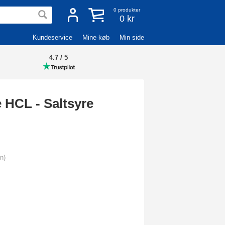
0
produkter
0 kr
Kundeservice
Mine køb
Min side
4.7 / 5
 HCL - Saltsyre
n)