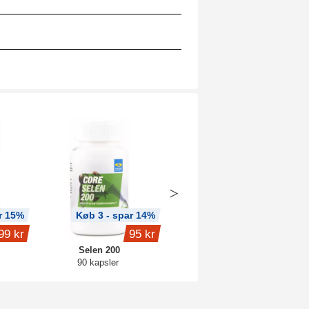
r 15%
Køb 3 - spar 14%
Køb 3 - spar 13%
99 kr
95 kr
105 kr
Selen 200
Kalium Complex
90 kapsler
120 kapsler