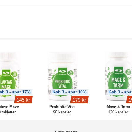
øb 3 - spar 17%
Køb 3 - spar 10%
Køb 3 - spa
145 kr
179 kr
1
ktase Mave
Probiotic Vital
Mave & Tarm
 tabletter
90 kapsler
120 kapsler