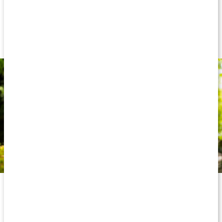
100% ren MSM
Naturlige svovlkilde
Kombiner evt. med glucosamin
MSM til en aktiv hverdag fyldt med bevægelse.
Hvad er MSM?