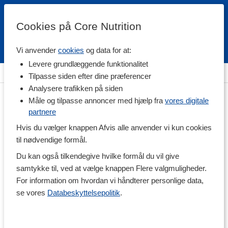
Cookies på Core Nutrition
Vi anvender
cookies
og data for at:
Fri fragt over 500 kr
4.7 / 5
Levere grundlæggende funktionalitet
Hjem
>
Helse
>
Ledproblemer
>
Kosttilskud til Led
Tilpasse siden efter dine præferencer
Analysere trafikken på siden
Måle og tilpasse annoncer med hjælp fra
vores digitale
partnere
Hvis du vælger knappen Afvis alle anvender vi kun cookies
til nødvendige formål.
Du kan også tilkendegive hvilke formål du vil give
samtykke til, ved at vælge knappen Flere valgmuligheder.
For information om hvordan vi håndterer personlige data,
se vores
Databeskyttelsepolitik
.