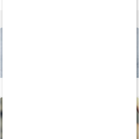
180 kapsler
180 kapsler
200 g
Lær mere
Stor guide: Alt om MSM
Læs artikel