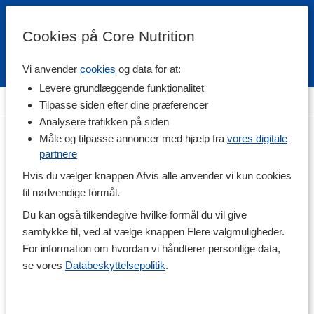
Cookies på Core Nutrition
Vi anvender
cookies
og data for at:
Fri fragt over 500 kr
4.7 / 5
Levere grundlæggende funktionalitet
Hjem
>
Kropspleje & Hygiejne
>
Plejende kosttilskud
Tilpasse siden efter dine præferencer
Analysere trafikken på siden
Måle og tilpasse annoncer med hjælp fra
vores digitale
partnere
Hvis du vælger knappen Afvis alle anvender vi kun cookies
til nødvendige formål.
Du kan også tilkendegive hvilke formål du vil give
samtykke til, ved at vælge knappen Flere valgmuligheder.
For information om hvordan vi håndterer personlige data,
se vores
Databeskyttelsepolitik
.