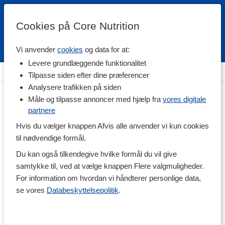
Cookies på Core Nutrition
Vi anvender
cookies
og data for at:
Fri fragt over 500 kr
4.7 / 5
Levere grundlæggende funktionalitet
Hjem
>
Træningstilskud
>
Aminosyrer
>
EAA
Tilpasse siden efter dine præferencer
Analysere trafikken på siden
Måle og tilpasse annoncer med hjælp fra
vores digitale
partnere
Hvis du vælger knappen Afvis alle anvender vi kun cookies
til nødvendige formål.
Du kan også tilkendegive hvilke formål du vil give
samtykke til, ved at vælge knappen Flere valgmuligheder.
For information om hvordan vi håndterer personlige data,
se vores
Databeskyttelsepolitik
.