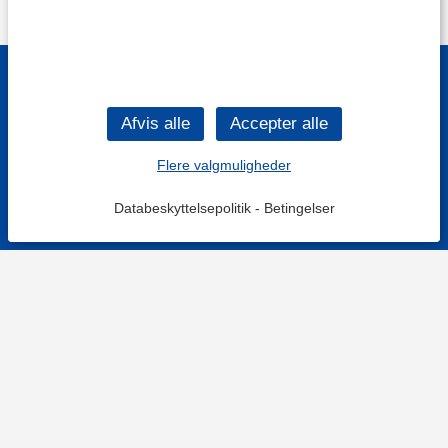
Flere valgmuligheder
Databeskyttelsepolitik
-
Betingelser
KONTAKT OS