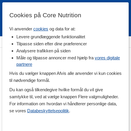
Cookies på Core Nutrition
Vi anvender
cookies
og data for at:
Fri fragt over 500 kr
4.7 / 5
Levere grundlæggende funktionalitet
Hjem
>
Træningstilskud
>
Aminosyrer
>
Tyrosin
Tilpasse siden efter dine præferencer
Analysere trafikken på siden
Måle og tilpasse annoncer med hjælp fra
vores digitale
partnere
Hvis du vælger knappen Afvis alle anvender vi kun cookies
til nødvendige formål.
Du kan også tilkendegive hvilke formål du vil give
samtykke til, ved at vælge knappen Flere valgmuligheder.
For information om hvordan vi håndterer personlige data,
se vores
Databeskyttelsepolitik
.