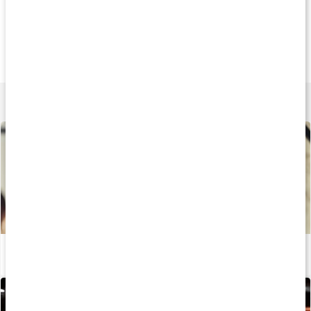
Køb 12 - spar 17%
20%
20
20 kr
132 kr
132 k
Adrenalean Shot
Arginine Mega Caps
BCAA Mega Cap
60 ml
90 kapsler
150 kapsler
Lær mere
Hvad gør aminosyren L-tyrosin?
Læs artikel