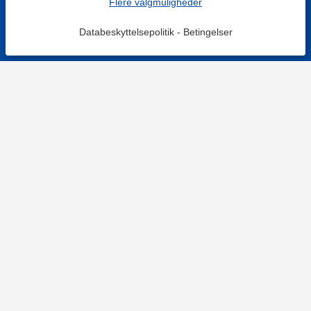
Flere valgmuligheder
Databeskyttelsepolitik
-
Betingelser
KONTAKT OS
Kontaktformular
TELEFON
+4578730595
Hverdage: 9-12