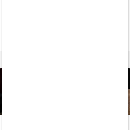
Køb 6 - spar 29%
Andre har købt
Køb 4 - spar 12
99 kr
359 kr
269 k
Protein Pancakes
Fairing Protein 3
Core Whey Prote
300 g
800 g
1 kg
Lær mere
Alt du behøver at vide om protein
Læs artikel