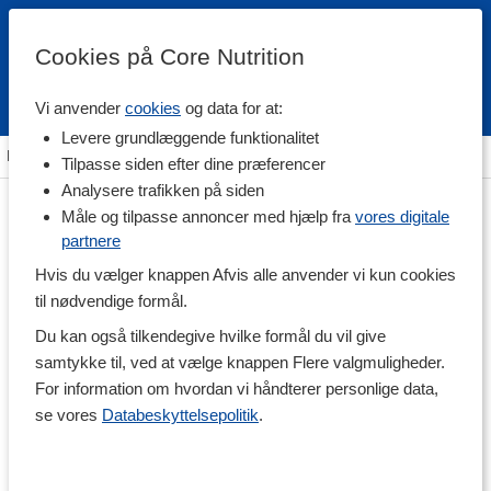
Cookies på Core Nutrition
Vi anvender
cookies
og data for at:
Fri fragt over 500 kr
4.7 / 5
Levere grundlæggende funktionalitet
Hjem
>
Træningstilskud
>
Proteinpulver
>
Trefaset protein
Tilpasse siden efter dine præferencer
Analysere trafikken på siden
Måle og tilpasse annoncer med hjælp fra
vores digitale
partnere
Hvis du vælger knappen Afvis alle anvender vi kun cookies
til nødvendige formål.
Du kan også tilkendegive hvilke formål du vil give
samtykke til, ved at vælge knappen Flere valgmuligheder.
For information om hvordan vi håndterer personlige data,
se vores
Databeskyttelsepolitik
.