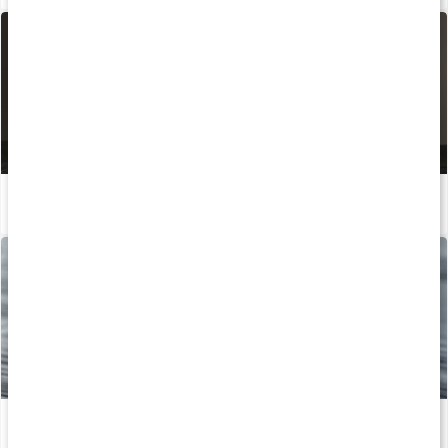
Hvad gør protein for din krop? Lær mere med Holistic!
Læs artikel
Sådan fungerer æggeprotein
Læs artikel