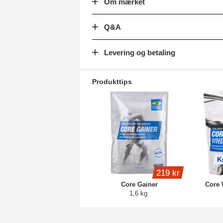
Om mærket
Q&A
Levering og betaling
Produkttips
K
219 kr
Core Gainer
Core 
1,6 kg