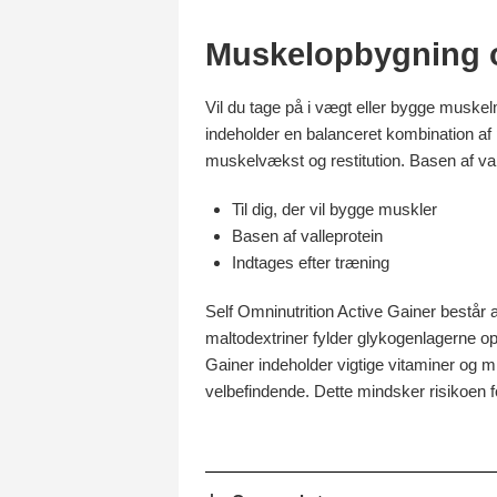
Muskelopbygning o
Vil du tage på i vægt eller bygge muskel
indeholder en balanceret kombination af p
muskelvækst og restitution. Basen af val
Til dig, der vil bygge muskler
Basen af valleprotein
Indtages efter træning
Self Omninutrition Active Gainer består a
maltodextriner fylder glykogenlagerne op,
Gainer indeholder vigtige vitaminer og mi
velbefindende. Dette mindsker risikoen fo