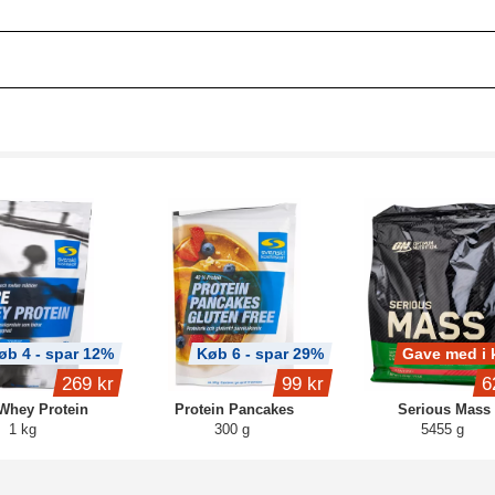
øb 4 - spar 12%
Køb 6 - spar 29%
Gave med i 
269 kr
99 kr
6
Whey Protein
Protein Pancakes
Serious Mass
1 kg
300 g
5455 g