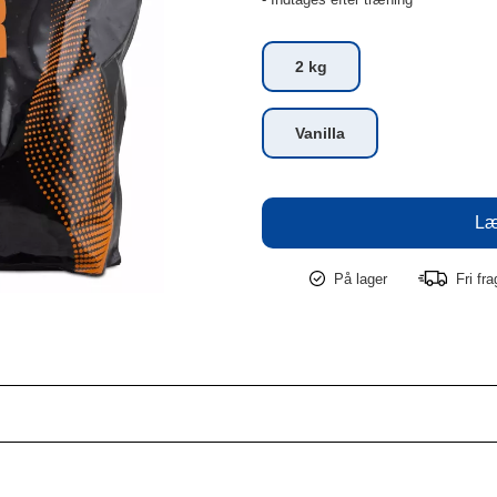
2 kg
Vanilla
På lager
Fri fr