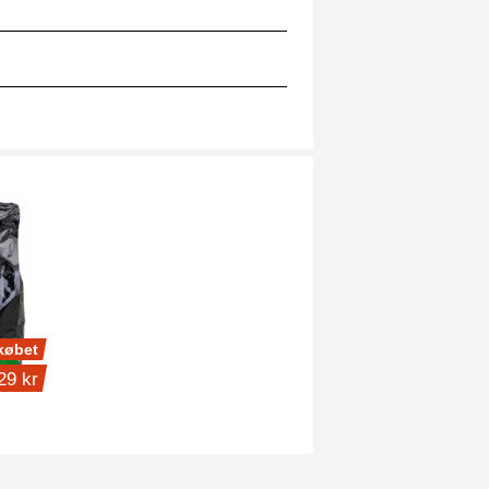
købet
29 kr