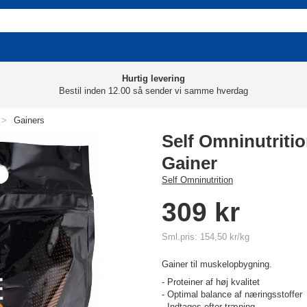
Hurtig levering
Bestil inden 12.00 så sender vi samme hverdag
>
Gainers
Self Omninutriti
Gainer
Self Omninutrition
309 kr
Sml.pris: 154,50 kr/kg
Gainer til muskelopbygning.
- Proteiner af høj kvalitet
- Optimal balance af næringsstoffer
- Indtages efter træning