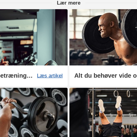
Lær mere
Sådan kan du booste din løbetræning og restitution med kosttilskud
Alt du behøver vide 
Læs artikel