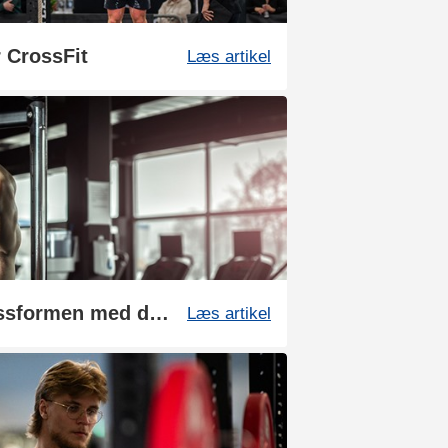
r CrossFit
Læs artikel
Sådan opnår du fitnessformen med den rette kost og træning
Læs artikel