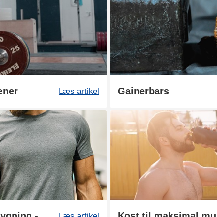
æner
Gainerbars
Læs artikel
Kost til maksimal muskeopbygning - del 2
Læs artikel