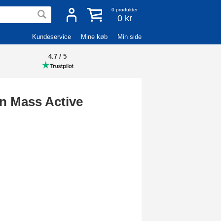
0
produkter
0 kr
Kundeservice
Mine køb
Min side
4.7 / 5
on Mass Active