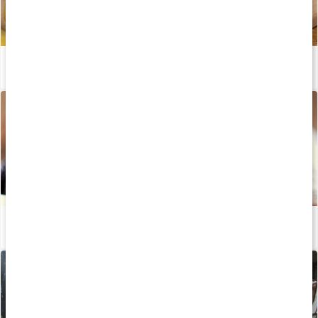
Chokolade mudderkage med protein
Læs artikel
Proteinrig mugcake
Læs artikel