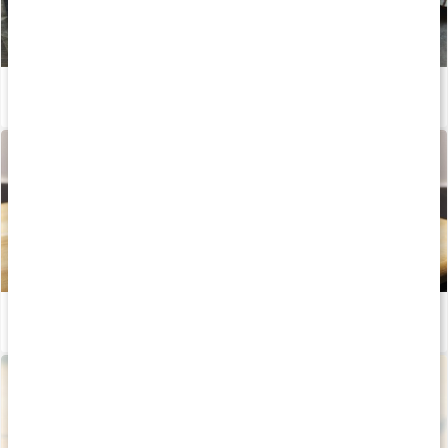
Proteinrig brownie-cheesecake
Læs artikel
Proteinrige muffins med chokoladefyld
Læs artikel