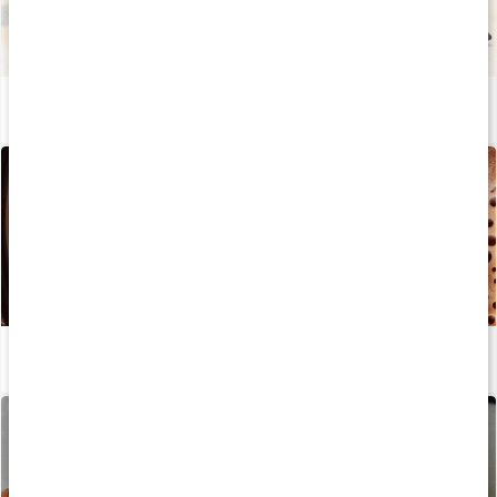
Proteintrøfler med chokolade og havsalt
Læs artikel
Sund varm kakao med chaga
Læs artikel