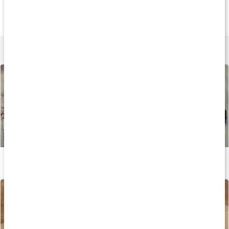
125 kr
85 kr
155 k
Kakaopulver Raw
Kakaonibs Criollo
Kakaosmør Skive
250 g
150 g
225 g
Lær mere
Spis chokolade! Så sundt er kakao
Læs artikel