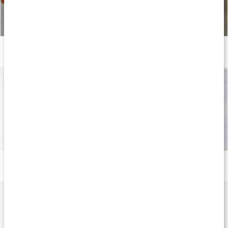
Proteinrig chokoladebombe
Læs artikel
Jordnød- og chokoladegodter
Læs artikel