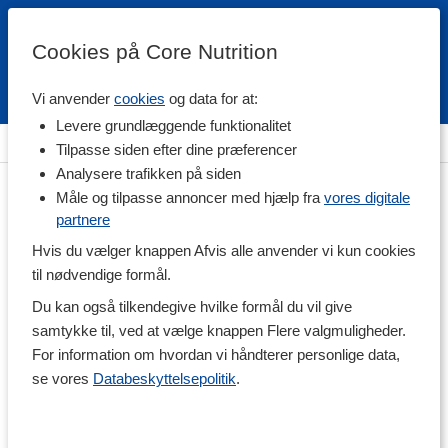
Cookies på Core Nutrition
Vi anvender
cookies
og data for at:
Fri fragt over 500 kr
4.7 / 5
Levere grundlæggende funktionalitet
Hjem
>
Fødevarer
>
Til Spisekammeret
>
Kakao
Tilpasse siden efter dine præferencer
Analysere trafikken på siden
Måle og tilpasse annoncer med hjælp fra
vores digitale
partnere
Hvis du vælger knappen Afvis alle anvender vi kun cookies
til nødvendige formål.
Du kan også tilkendegive hvilke formål du vil give
samtykke til, ved at vælge knappen Flere valgmuligheder.
For information om hvordan vi håndterer personlige data,
se vores
Databeskyttelsepolitik
.