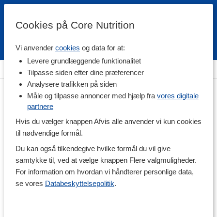
Cookies på Core Nutrition
Vi anvender
cookies
og data for at:
Fri fragt over 500 kr
4.7 / 5
Levere grundlæggende funktionalitet
Hjem
>
Træningstilskud
>
Aminosyrer
>
BCAA
Tilpasse siden efter dine præferencer
Analysere trafikken på siden
Måle og tilpasse annoncer med hjælp fra
vores digitale
partnere
Hvis du vælger knappen Afvis alle anvender vi kun cookies
til nødvendige formål.
Du kan også tilkendegive hvilke formål du vil give
samtykke til, ved at vælge knappen Flere valgmuligheder.
For information om hvordan vi håndterer personlige data,
se vores
Databeskyttelsepolitik
.